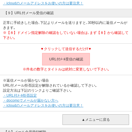
・icloudのメールアドレスをお使いの方は要注意！
【９】URL付メール受信の確認
正常に手続きした場合､下記よりメールを送りますと､30秒以内に返信メールが
きます｡
※【８】ドメイン指定解除の確認をしていない場合は､まず【８】から確認して
下さい｡
▼クリックして送信するだけ!!▼
URL付ﾒｰﾙ受信の確認
※件名の数字とタイトルは絶対に変更しないで下さい｡
※返信メールが届かない場合
URL付メール拒否設定が解除されているか確認して下さい｡
設定方法は下記のリンクよりご確認下さい｡
・URL付ﾒｰﾙ拒否設定
・docomoでメールが届かない方へ
・icloudのメールアドレスをお使いの方は要注意！
▲メニューに戻る